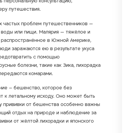
ь персональную консультацию,
еру путешествия.
ых частых проблем путешественников —
 воды или пищи. Малярия — тяжёлое и
, распространённое в Южной Америке,
юди заражаются ею в результате укуса
предотвратить с помощью
усные болезни, такие как Зика, лихорадка
е передаются комарами.
ние – бешенство, которое без
т к летальному исходу. Оно может быть
у прививки от бешенства особенно важны
ающий отдых на природе и наблюдение за
вивки от жёлтой лихорадки и японского