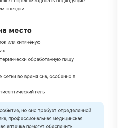
сможет порекомендовать подходящие
ем поездки.
на место
лок или кипячёную
ах
 термически обработанную пищу
 сетки во время сна, особенно в
нтисептический гель
 событие, но оно требует определённой
вка, профессиональная медицинская
ная аптечка помогут обеспечить