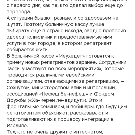
с первого дня, как те, кто сделал выбор еще до
переезда.
А ситуации бывают разные, и со здоровьем не
шутят. Поэтому больничную кассу лучше
выбирать еще в стране исхода, заодно проверив
адреса поликлиник и предоставляемые ими
услуги в том городе, в котором репатриант
собирается жить.
В больничной кассе «Меухедет» готовятся к
приему новых репатриантов заранее. Сотрудники
кассы участвуют во всех мероприятиях, которые
проводятся различными еврейскими
организациями, отвечающими за репатриацию, —
Сохнутом, министерством алии и интеграции,
ассоциацией «Нефеш бе-нефеш» и Фондом
Дружбы («Ха-Керен ле-едидут»). Это и
фронтальные семинары, и вебинары, где будущим
репатриантам объясняют, рассказывают и
подготавливают их к процессу интеграции в
Израиле.
Тех, кто не очень дружит с интернетом,