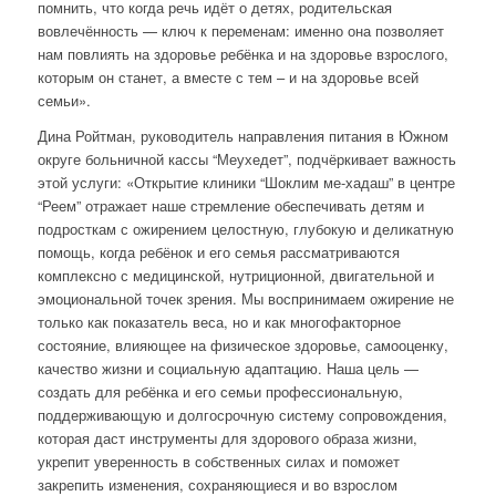
помнить, что когда речь идёт о детях, родительская
вовлечённость — ключ к переменам: именно она позволяет
нам повлиять на здоровье ребёнка и на здоровье взрослого,
которым он станет, а вместе с тем – и на здоровье всей
семьи».
Дина Ройтман, руководитель направления питания в Южном
округе больничной кассы “Меухедет”, подчёркивает важность
этой услуги: «Открытие клиники “Шоклим ме-хадаш” в центре
“Реем” отражает наше стремление обеспечивать детям и
подросткам с ожирением целостную, глубокую и деликатную
помощь, когда ребёнок и его семья рассматриваются
комплексно с медицинской, нутриционной, двигательной и
эмоциональной точек зрения. Мы воспринимаем ожирение не
только как показатель веса, но и как многофакторное
состояние, влияющее на физическое здоровье, самооценку,
качество жизни и социальную адаптацию. Наша цель —
создать для ребёнка и его семьи профессиональную,
поддерживающую и долгосрочную систему сопровождения,
которая даст инструменты для здорового образа жизни,
укрепит уверенность в собственных силах и поможет
закрепить изменения, сохраняющиеся и во взрослом