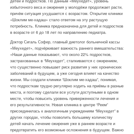
детей и подростков. По данным «Меухедет», уровень
избыточного веса и ожирения у молодёжи продолжает расти,
причём ситуация ухудшается с возрастом. Открытие клиники
«Шоклим ме-хадаш» стало ответом на эту растущую
потребность. Клиника предназначена для детей и подростков
в возрасте от 6 до 18 лет по направлению педиатра.
Доктор Сигаль Софер, главный диетолог больничной кассы
«Меухедет», подчёркивает важность раннего вмешательства:
«Наши данные показывают, что около 22% подростков,
застрахованных в “Меухедет”, сталкиваются с ожирением,
что существенно повышает риск развития у них хронических
заболеваний в будущем, а уже сегодня влияет на качество
жизни. Мы создали клиники “Шоклим ме-хадаш”, понимая,
что подросткам трудно регулярно ходить на приёмы в разные
места, и поэтому сделали все услуги доступными в одном
месте, чтобы повысить уровень приверженности лечения и
его результативности. Новая клиника в центре “Реем”
присоединилась к аналогичным учреждениям “Меухедет” в
других городах, чтобы позволить большему количеству
детей начать лечение ожирения уже в раннем возрасте и
предотвратить его возможные осложнения в будущем. Важно