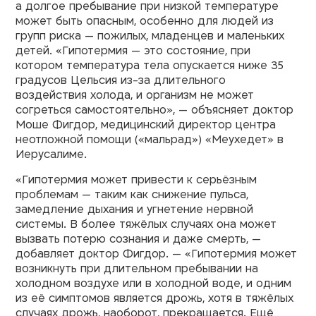
а долгое пребывание при низкой температуре
может быть опасным, особенно для людей из
групп риска — пожилых, младенцев и маленьких
детей. «Гипотермия — это состояние, при
котором температура тела опускается ниже 35
градусов Цельсия из-за длительного
воздействия холода, и организм не может
согреться самостоятельно», — объясняет доктор
Моше Фигдор, медицинский директор центра
неотложной помощи («мальрад») «Меухедет» в
Иерусалиме.
«Гипотермия может привести к серьёзным
проблемам — таким как снижение пульса,
замедление дыхания и угнетение нервной
системы. В более тяжёлых случаях она может
вызвать потерю сознания и даже смерть, —
добавляет доктор Фигдор. — «Гипотермия может
возникнуть при длительном пребывании на
холодном воздухе или в холодной воде, и одним
из её симптомов является дрожь, хотя в тяжёлых
случаях дрожь, наоборот, прекращается. Ещё